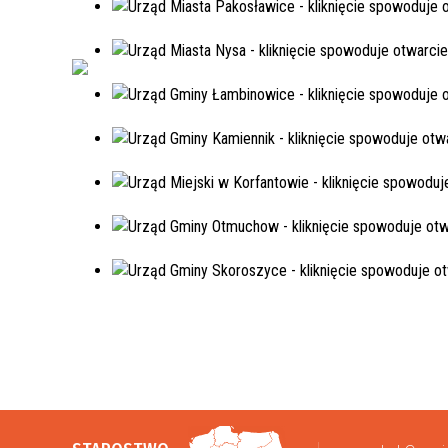
pograniczu”
Poznaj Polskę - edycja jesień 2022
Projekt pt. „Polsko-czeskie rajdy
rowerowe”