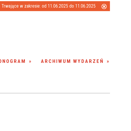
Trwające w zakresie:
od 11.06.2025 do 11.06.2025
Usuń
Kategoria
ten
filtr
Trwające w
—
zakresie
Miejsce
ONOGRAM
ARCHIWUM WYDARZEŃ
Organizator
Promowane