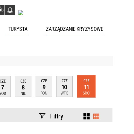
TURYSTA
ZARZĄDZANIE KRYZYSOWE
CZE
CZE
CZE
CZE
CZE
9
10
11
7
8
PON
WTO
ŚRO
SOB
NIE
Filtry
Szukana fraza