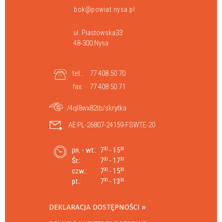
bok@powiat.nysa.pl
ul. Piastowska33
48-300 Nysa
tel.:
77 408 50 70
fax:
77 408 50 71
/4ql8wx82tb/skrytka
AE:PL-26807-24159-FSWTE-20
pn. - wt.:
7
- 15
30
30
Śr.:
7
- 17
30
30
czw.:
7
- 15
30
30
pt.:
7
- 13
30
30
DEKLARACJA DOSTĘPNOŚCI