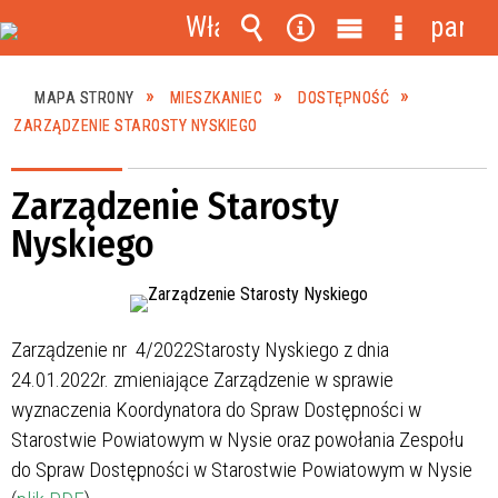
Włącz
panel
powiadomienia
Wyszukiwarka
Narzędzia
Menu
Menu
główne
szczegóło
MAPA STRONY
MIESZKANIEC
DOSTĘPNOŚĆ
ZARZĄDZENIE STAROSTY NYSKIEGO
Zarządzenie Starosty
Nyskiego
Zarządzenie nr 4/2022Starosty Nyskiego z dnia
24.01.2022r. zmieniające Zarządzenie w sprawie
wyznaczenia Koordynatora do Spraw Dostępności w
Starostwie Powiatowym w Nysie oraz powołania Zespołu
do Spraw Dostępności w Starostwie Powiatowym w Nysie