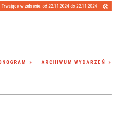
Trwające w zakresie:
od 22.11.2024 do 22.11.2024
Usuń
Kategoria
ten
filtr
Trwające w
—
zakresie
Miejsce
ONOGRAM
ARCHIWUM WYDARZEŃ
Organizator
Promowane