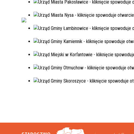
pograniczu”
Poznaj Polskę - edycja jesień 2022
Projekt pt. „Polsko-czeskie rajdy
rowerowe”