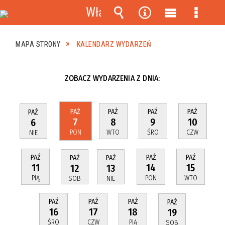
Włącz
powiadomienia
Wyszukiwarka
Narzędzia
Menu
Menu
główne
szczeg
MAPA STRONY
KALENDARZ WYDARZEŃ
ZOBACZ WYDARZENIA Z DNIA:
PAŹ
PAŹ
PAŹ
PAŹ
PAŹ
7
8
9
10
6
PON
WTO
ŚRO
CZW
NIE
PAŹ
PAŹ
PAŹ
PAŹ
PAŹ
11
14
15
12
13
PIĄ
PON
WTO
SOB
NIE
PAŹ
PAŹ
PAŹ
PAŹ
16
17
18
19
ŚRO
CZW
PIĄ
SOB