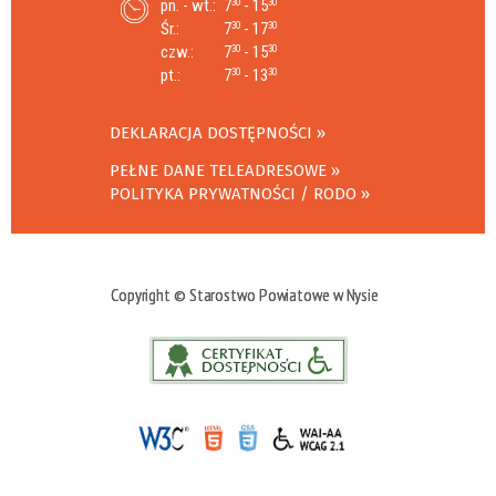
pn. - wt.:
7
- 15
30
30
Śr.:
7
- 17
30
30
czw.:
7
- 15
30
30
pt.:
7
- 13
30
30
DEKLARACJA DOSTĘPNOŚCI
PEŁNE DANE TELEADRESOWE
POLITYKA PRYWATNOŚCI / RODO
Copyright © Starostwo Powiatowe w Nysie