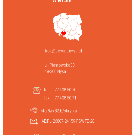
W NYSIE
bok@powiat.nysa.pl
ul. Piastowska33
48-300 Nysa
tel.:
77 408 50 70
fax:
77 408 50 71
/4ql8wx82tb/skrytka
AE:PL-26807-24159-FSWTE-20