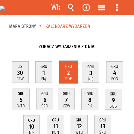
Włącz
powiadomienia
Wyszukiwarka
Narzędzia
Menu
Menu
główne
szczeg
MAPA STRONY
KALENDARZ WYDARZEŃ
ZOBACZ WYDARZENIA Z DNIA:
LIS
GRU
GRU
GRU
GRU
30
1
2
4
3
CZW
PIĄ
SOB
PON
NIE
GRU
GRU
GRU
GRU
GRU
5
6
7
8
9
WTO
ŚRO
CZW
PIĄ
SOB
GRU
GRU
GRU
GRU
11
12
13
10
PON
WTO
ŚRO
NIE