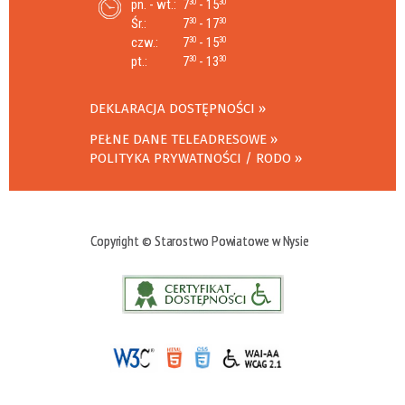
pn. - wt.:
7
- 15
30
30
Śr.:
7
- 17
30
30
czw.:
7
- 15
30
30
pt.:
7
- 13
30
30
DEKLARACJA DOSTĘPNOŚCI
PEŁNE DANE TELEADRESOWE
POLITYKA PRYWATNOŚCI / RODO
Copyright © Starostwo Powiatowe w Nysie