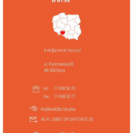
W NYSIE
bok@powiat.nysa.pl
ul. Piastowska33
48-300 Nysa
tel.:
77 408 50 70
fax:
77 408 50 71
/4ql8wx82tb/skrytka
AE:PL-26807-24159-FSWTE-20