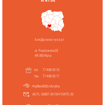
W NYSIE
bok@powiat.nysa.pl
ul. Piastowska33
48-300 Nysa
tel.:
77 408 50 70
fax:
77 408 50 71
/4ql8wx82tb/skrytka
AE:PL-26807-24159-FSWTE-20