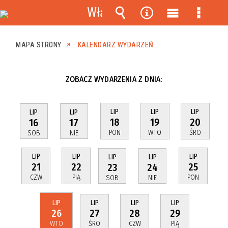
Włącz
powiadomienia
Wyszukiwarka
Narzędzia
Menu
Menu
główne
szczeg
MAPA STRONY
KALENDARZ WYDARZEŃ
ZOBACZ WYDARZENIA Z DNIA:
LIP
LIP
LIP
LIP
LIP
18
19
20
16
17
PON
WTO
ŚRO
SOB
NIE
LIP
LIP
LIP
LIP
LIP
21
22
25
23
24
CZW
PIĄ
PON
SOB
NIE
LIP
LIP
LIP
LIP
26
27
28
29
WTO
ŚRO
CZW
PIĄ