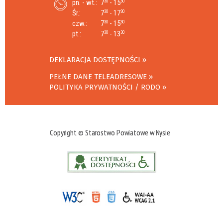
pn. - wt.:
7
- 15
30
30
Śr.:
7
- 17
30
30
czw.:
7
- 15
30
30
pt.:
7
- 13
30
30
DEKLARACJA DOSTĘPNOŚCI
PEŁNE DANE TELEADRESOWE
POLITYKA PRYWATNOŚCI / RODO
Copyright © Starostwo Powiatowe w Nysie