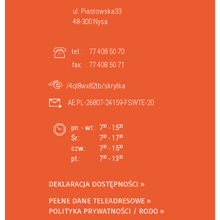
ul. Piastowska33
48-300 Nysa
tel.:
77 408 50 70
fax:
77 408 50 71
/4ql8wx82tb/skrytka
AE:PL-26807-24159-FSWTE-20
pn. - wt.:
7
- 15
30
30
Śr.:
7
- 17
30
30
czw.:
7
- 15
30
30
pt.:
7
- 13
30
30
DEKLARACJA DOSTĘPNOŚCI
PEŁNE DANE TELEADRESOWE
POLITYKA PRYWATNOŚCI / RODO