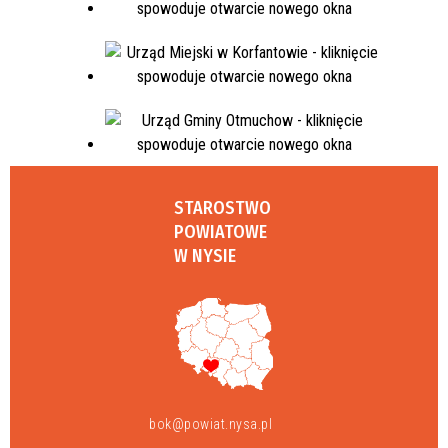
STAROSTWO
POWIATOWE
W NYSIE
bok@powiat.nysa.pl