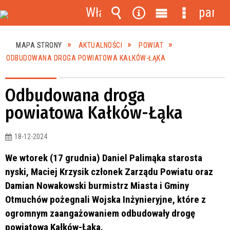
Włącz
panel
powiadomienia
Wyszukiwarka
Narzędzia
Menu
Menu
główne
szczegóło
MAPA STRONY
AKTUALNOŚCI
POWIAT
ODBUDOWANA DROGA POWIATOWA KAŁKÓW-ŁĄKA
Odbudowana droga
powiatowa Kałków-Łąka
18-12-2024
We wtorek (17 grudnia) Daniel Palimąka starosta
nyski, Maciej Krzysik członek Zarządu Powiatu oraz
Damian Nowakowski burmistrz Miasta i Gminy
Otmuchów pożegnali Wojska Inżynieryjne, które z
ogromnym zaangażowaniem odbudowały drogę
powiatową Kałków-Łąka.