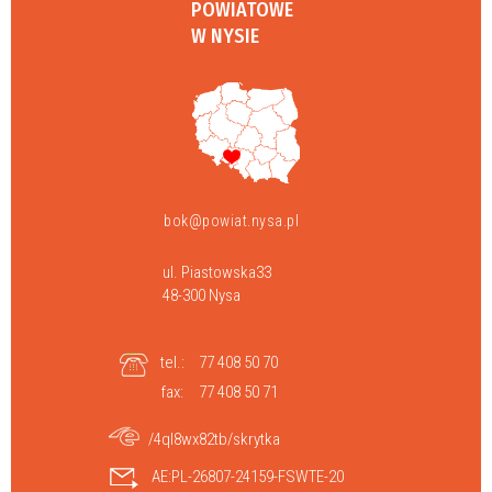
POWIATOWE
W NYSIE
bok@powiat.nysa.pl
ul. Piastowska33
48-300 Nysa
tel.:
77 408 50 70
fax:
77 408 50 71
/4ql8wx82tb/skrytka
AE:PL-26807-24159-FSWTE-20