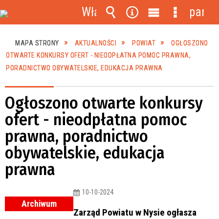
Włącz
panel
powiadomienia
Wyszukiwarka
Narzędzia
Menu
Menu
główne
szczegóło
MAPA STRONY
AKTUALNOŚCI
POWIAT
OGŁOSZONO
OTWARTE KONKURSY OFERT - NIEODPŁATNA POMOC PRAWNA,
PORADNICTWO OBYWATELSKIE, EDUKACJA PRAWNA
Ogłoszono otwarte konkursy
ofert - nieodpłatna pomoc
prawna, poradnictwo
obywatelskie, edukacja
prawna
10-10-2024
Archiwum
Zarząd Powiatu w Nysie ogłasza