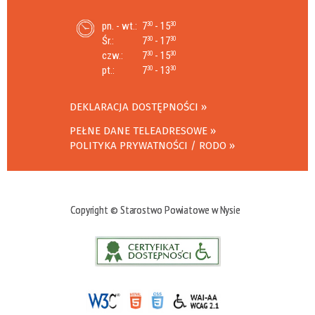
pn. - wt.:
7
- 15
30
30
Śr.:
7
- 17
30
30
czw.:
7
- 15
30
30
pt.:
7
- 13
30
30
DEKLARACJA DOSTĘPNOŚCI
PEŁNE DANE TELEADRESOWE
POLITYKA PRYWATNOŚCI / RODO
Copyright © Starostwo Powiatowe w Nysie