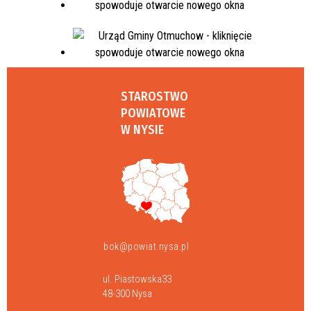
STAROSTWO
POWIATOWE
W NYSIE
bok@powiat.nysa.pl
ul. Piastowska33
48-300 Nysa