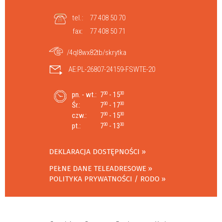
tel.:
77 408 50 70
fax:
77 408 50 71
/4ql8wx82tb/skrytka
AE:PL-26807-24159-FSWTE-20
pn. - wt.:
7
- 15
30
30
Śr.:
7
- 17
30
30
czw.:
7
- 15
30
30
pt.:
7
- 13
30
30
DEKLARACJA DOSTĘPNOŚCI
PEŁNE DANE TELEADRESOWE
POLITYKA PRYWATNOŚCI / RODO