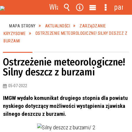
Włącz
panel
powiadomienia
Wyszukiwarka
Narzędzia
Menu
Menu
główne
szczegóło
MAPA STRONY
AKTUALNOŚCI
ZARZĄDZANIE
KRYZYSOWE
OSTRZEŻENIE METEOROLOGICZNE! SILNY DESZCZ Z
BURZAMI
Ostrzeżenie meteorologiczne!
Silny deszcz z burzami
05-07-2022
IMGW wydało komunikat drugiego stopnia dla powiatu
nyskiego dotyczący możliwości wystąpienia zjawiska
silnego deszczu z burzami.