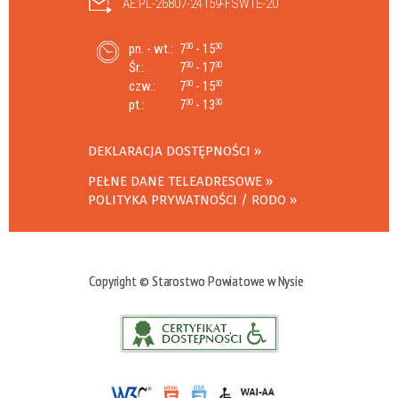
AE:PL-26807-24159-FSWTE-20
pn. - wt.:
7
- 15
30
30
Śr.:
7
- 17
30
30
czw.:
7
- 15
30
30
pt.:
7
- 13
30
30
DEKLARACJA DOSTĘPNOŚCI
PEŁNE DANE TELEADRESOWE
POLITYKA PRYWATNOŚCI / RODO
Copyright © Starostwo Powiatowe w Nysie