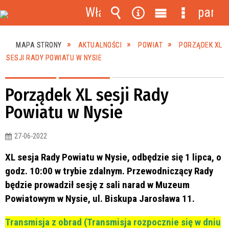
Włącz
panel
powiadomienia
Wyszukiwarka
Narzędzia
Menu
Menu
główne
szczegóło
MAPA STRONY
AKTUALNOŚCI
POWIAT
PORZĄDEK XL
SESJI RADY POWIATU W NYSIE
Porządek XL sesji Rady
Powiatu w Nysie
27-06-2022
XL sesja Rady Powiatu w Nysie, odbędzie się 1 lipca, o
godz. 10:00 w trybie zdalnym. Przewodniczący Rady
będzie prowadził sesję z sali narad w Muzeum
Powiatowym w Nysie, ul. Biskupa Jarosława 11.
Transmisja z obrad (Transmisja rozpocznie się w dniu