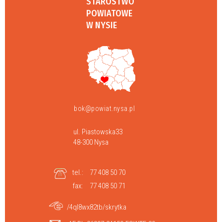
STAROSTWO
POWIATOWE
W NYSIE
bok@powiat.nysa.pl
ul. Piastowska33
48-300 Nysa
tel.:
77 408 50 70
fax:
77 408 50 71
/4ql8wx82tb/skrytka