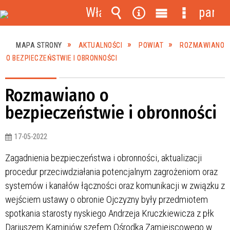
Włącz
panel
powiadomienia
Wyszukiwarka
Narzędzia
Menu
Menu
główne
szczegóło
MAPA STRONY
AKTUALNOŚCI
POWIAT
ROZMAWIANO
O BEZPIECZEŃSTWIE I OBRONNOŚCI
Rozmawiano o
bezpieczeństwie i obronności
17-05-2022
Zagadnienia bezpieczeństwa i obronności, aktualizacji
procedur przeciwdziałania potencjalnym zagrożeniom oraz
systemów i kanałów łączności oraz komunikacji w związku z
wejściem ustawy o obronie Ojczyzny były przedmiotem
spotkania starosty nyskiego Andrzeja Kruczkiewicza z płk
Dariuszem Kaminiów szefem Ośrodka Zamiejscowego w