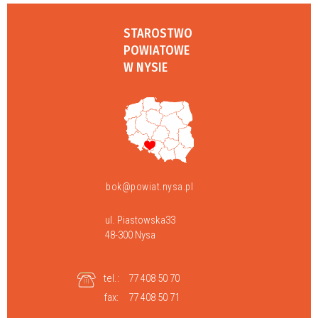
STAROSTWO
POWIATOWE
W NYSIE
bok@powiat.nysa.pl
ul. Piastowska33
48-300 Nysa
tel.:
77 408 50 70
fax:
77 408 50 71