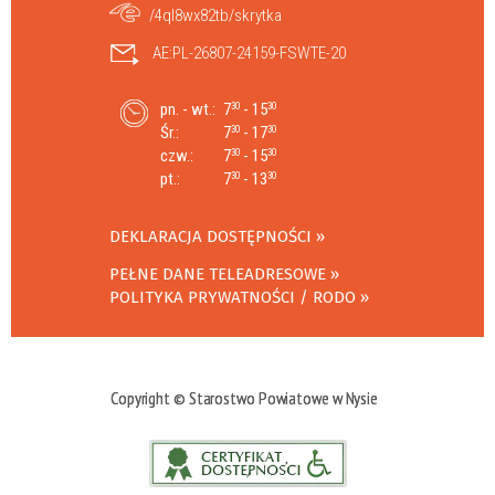
/4ql8wx82tb/skrytka
AE:PL-26807-24159-FSWTE-20
pn. - wt.:
7
- 15
30
30
Śr.:
7
- 17
30
30
czw.:
7
- 15
30
30
pt.:
7
- 13
30
30
DEKLARACJA DOSTĘPNOŚCI
PEŁNE DANE TELEADRESOWE
POLITYKA PRYWATNOŚCI / RODO
Copyright © Starostwo Powiatowe w Nysie