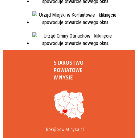
STAROSTWO
POWIATOWE
W NYSIE
bok@powiat.nysa.pl