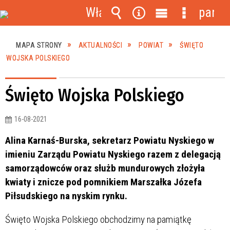
Włącz
panel
powiadomienia
Wyszukiwarka
Narzędzia
Menu
Menu
główne
szczegóło
MAPA STRONY
AKTUALNOŚCI
POWIAT
ŚWIĘTO
WOJSKA POLSKIEGO
Święto Wojska Polskiego
16-08-2021
Alina Karnaś-Burska, sekretarz Powiatu Nyskiego w
imieniu Zarządu Powiatu Nyskiego razem z delegacją
samorządowców oraz służb mundurowych złożyła
kwiaty i znicze pod pomnikiem Marszałka Józefa
Piłsudskiego na nyskim rynku.
Święto Wojska Polskiego obchodzimy na pamiątkę