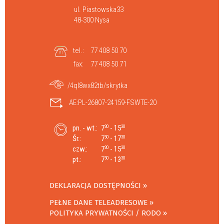
ul. Piastowska33
48-300 Nysa
tel.:
77 408 50 70
fax:
77 408 50 71
/4ql8wx82tb/skrytka
AE:PL-26807-24159-FSWTE-20
pn. - wt.:
7
- 15
30
30
Śr.:
7
- 17
30
30
czw.:
7
- 15
30
30
pt.:
7
- 13
30
30
DEKLARACJA DOSTĘPNOŚCI
PEŁNE DANE TELEADRESOWE
POLITYKA PRYWATNOŚCI / RODO