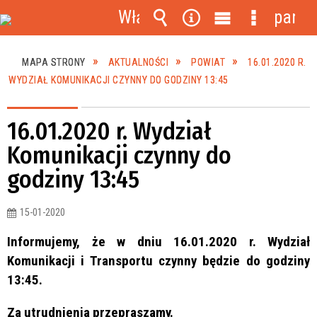
Włącz
panel
powiadomienia
Wyszukiwarka
Narzędzia
Menu
Menu
główne
szczegóło
MAPA STRONY
AKTUALNOŚCI
POWIAT
16.01.2020 R.
WYDZIAŁ KOMUNIKACJI CZYNNY DO GODZINY 13:45
16.01.2020 r. Wydział
Komunikacji czynny do
godziny 13:45
15-01-2020
Informujemy, że w dniu 16.01.2020 r. Wydział
Komunikacji i Transportu czynny będzie do godziny
13:45.
Za utrudnienia przepraszamy.