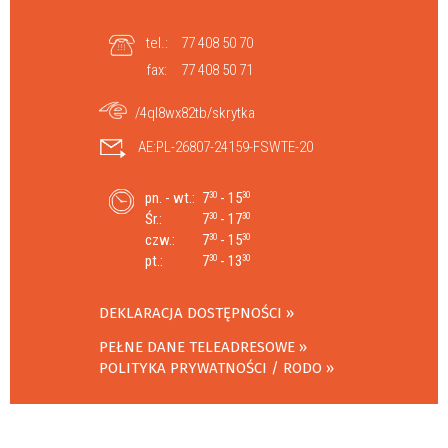
tel.:
77 408 50 70
fax:
77 408 50 71
/4ql8wx82tb/skrytka
AE:PL-26807-24159-FSWTE-20
pn. - wt.:
7
- 15
30
30
Śr.:
7
- 17
30
30
czw.:
7
- 15
30
30
pt.:
7
- 13
30
30
DEKLARACJA DOSTĘPNOŚCI
PEŁNE DANE TELEADRESOWE
POLITYKA PRYWATNOŚCI / RODO