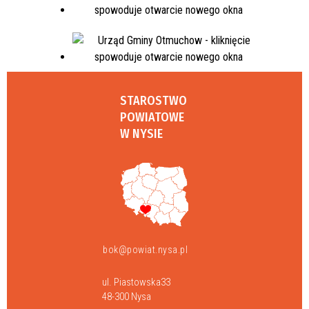
STAROSTWO
POWIATOWE
W NYSIE
bok@powiat.nysa.pl
ul. Piastowska33
48-300 Nysa