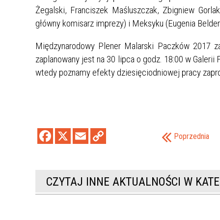
System Informacji Przestrzennej
Tężnia solankowa w Głuchołazach
Dla mediów
Żegalski, Franciszek Maśluszczak, Zbigniew Gorlak
Bezpieczny i aktywny senior
główny komisarz imprezy) i Meksyku (Eugenia Belden
Szkolne Schronisko Młodzieżowe w
Media o nas
Pokrzywnej
Dostępność
Międzynarodowy Plener Malarski Paczków 2017 zak
„Netykieta”, czyli zasady korzystania z
Publikacje
zaplanowany jest na 30 lipca o godz. 18:00 w Galerii
Fanpage'a Powiatu Nyskiego na
Powiat Nyski moje miejsce
Facebooku
KWARTALNIK
wtedy poznamy efekty dziesięciodniowej pracy zap
Dziecięca Odznaka Turystyczna
Miasta Orderu Uśmiechu
Komunikat dotyczący fundacji i
stowarzyszeń
Ankieta dla turystów odwiedzających
powiat nyski
Dyżury aptek w 2026 r.
Poprzednia
Ankieta dla branży turystycznej
Projekt "Ekologiczne pogranicze"
Ogólnopolski projekt "Wędrujemy i
CZYTAJ INNE AKTUALNOŚCI W KATE
Poznajemy"
„Z planszówką po polsko-czeskim