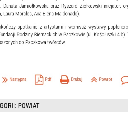
, Danuta Jamiołkowska oraz Ryszard Ziółkowski inicjator, org
, Laura Morales, Ana Elena Maldonado).
ończy spotkanie z artystami i wernisaż wystawy poplenero
 Fundacji Rodziny Biernackich w Paczkowie (ul. Kościuszki 4 b).
roszonych do Paczkowa twórców.
Następna
Pdf
Drukuj
Powrót
GORII: POWIAT