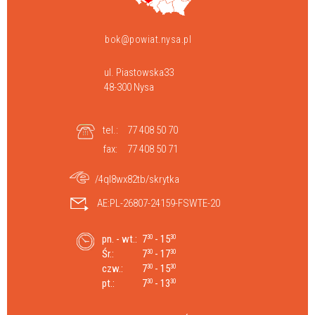
bok@powiat.nysa.pl
ul. Piastowska33
48-300 Nysa
tel.:
77 408 50 70
fax:
77 408 50 71
/4ql8wx82tb/skrytka
AE:PL-26807-24159-FSWTE-20
pn. - wt.:
7
- 15
30
30
Śr.:
7
- 17
30
30
czw.:
7
- 15
30
30
pt.:
7
- 13
30
30