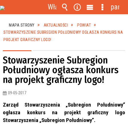
Włącz
panel
powiadomienia
Wyszukiwarka
Narzędzia
Menu
Menu
główne
szczegóło
MAPA STRONY
AKTUALNOŚCI
POWIAT
STOWARZYSZENIE SUBREGION POŁUDNIOWY OGŁASZA KONKURS NA
PROJEKT GRAFICZNY LOGO!
Stowarzyszenie Subregion
Południowy ogłasza konkurs
na projekt graficzny logo!
09-05-2017
Zarząd Stowarzyszenia „Subregion Południowy”
ogłasza konkurs na projekt graficzny logo
Stowarzyszenia „Subregion Południowy”.