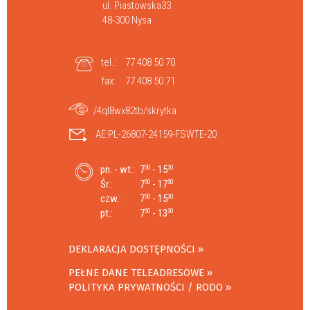
ul. Piastowska33
48-300 Nysa
tel.:
77 408 50 70
fax:
77 408 50 71
/4ql8wx82tb/skrytka
AE:PL-26807-24159-FSWTE-20
pn. - wt.:
7
- 15
30
30
Śr.:
7
- 17
30
30
czw.:
7
- 15
30
30
pt.:
7
- 13
30
30
DEKLARACJA DOSTĘPNOŚCI
PEŁNE DANE TELEADRESOWE
POLITYKA PRYWATNOŚCI / RODO