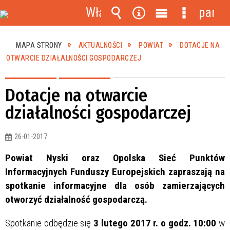
Włącz
panel
powiadomienia
Wyszukiwarka
Narzędzia
Menu
Menu
główne
szczegóło
MAPA STRONY
AKTUALNOŚCI
POWIAT
DOTACJE NA
OTWARCIE DZIAŁALNOŚCI GOSPODARCZEJ
Dotacje na otwarcie
działalności gospodarczej
26-01-2017
Powiat Nyski oraz Opolska Sieć Punktów
Informacyjnych Funduszy Europejskich zapraszają na
spotkanie informacyjne dla osób zamierzających
otworzyć działalność gospodarczą.
Spotkanie odbędzie się
3 lutego 2017 r. o godz. 10:00
w