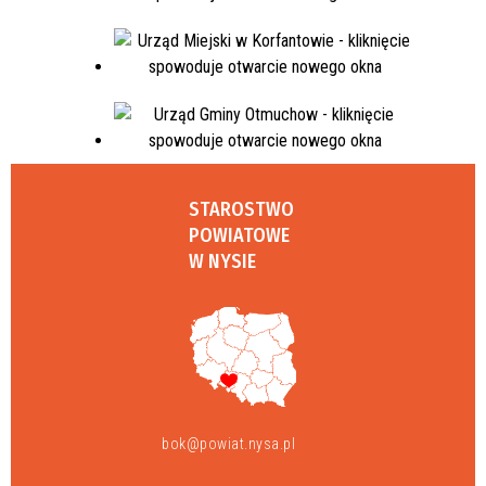
STAROSTWO
POWIATOWE
W NYSIE
bok@powiat.nysa.pl