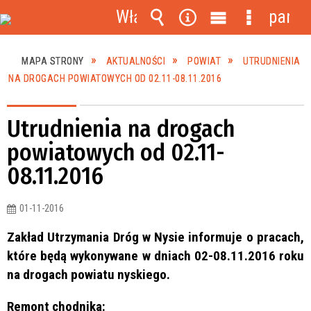
Włącz
panel
powiadomienia
Wyszukiwarka
Narzędzia
Menu
Menu
główne
szczegóło
MAPA STRONY
AKTUALNOŚCI
POWIAT
UTRUDNIENIA
NA DROGACH POWIATOWYCH OD 02.11-08.11.2016
Utrudnienia na drogach
powiatowych od 02.11-
08.11.2016
01-11-2016
Zakład Utrzymania Dróg w Nysie informuje o pracach,
które będą wykonywane w dniach 02-08.11.2016 roku
na drogach powiatu nyskiego.
Remont chodnika: