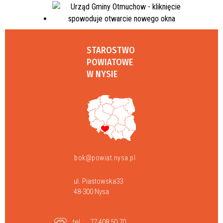
STAROSTWO
POWIATOWE
W NYSIE
bok@powiat.nysa.pl
ul. Piastowska33
48-300 Nysa
tel.:
77 408 50 70