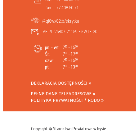
fax:
77 408 50 71
/4ql8wx82tb/skrytka
AE:PL-26807-24159-FSWTE-20
pn. - wt.:
7
- 15
30
30
Śr.:
7
- 17
30
30
czw.:
7
- 15
30
30
pt.:
7
- 13
30
30
DEKLARACJA DOSTĘPNOŚCI
PEŁNE DANE TELEADRESOWE
POLITYKA PRYWATNOŚCI / RODO
Copyright © Starostwo Powiatowe w Nysie