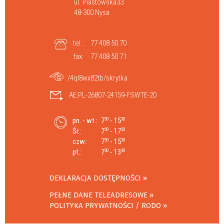
ul. Piastowska33
48-300 Nysa
tel.:
77 408 50 70
fax:
77 408 50 71
/4ql8wx82tb/skrytka
AE:PL-26807-24159-FSWTE-20
pn. - wt.:
7
- 15
30
30
Śr.:
7
- 17
30
30
czw.:
7
- 15
30
30
pt.:
7
- 13
30
30
DEKLARACJA DOSTĘPNOŚCI
PEŁNE DANE TELEADRESOWE
POLITYKA PRYWATNOŚCI / RODO