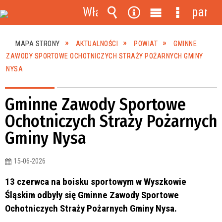
Włącz
panel
powiadomienia
Wyszukiwarka
Narzędzia
Menu
Menu
główne
szczegóło
MAPA STRONY
AKTUALNOŚCI
POWIAT
GMINNE
ZAWODY SPORTOWE OCHOTNICZYCH STRAŻY POŻARNYCH GMINY
NYSA
Gminne Zawody Sportowe
Ochotniczych Straży Pożarnych
Gminy Nysa
15-06-2026
13 czerwca na boisku sportowym w Wyszkowie
Śląskim odbyły się Gminne Zawody Sportowe
Ochotniczych Straży Pożarnych Gminy Nysa.