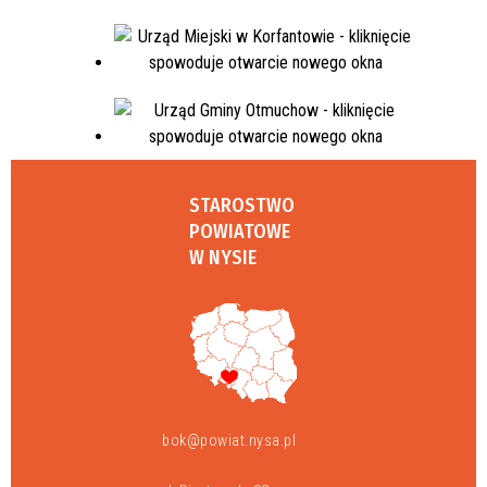
STAROSTWO
POWIATOWE
W NYSIE
bok@powiat.nysa.pl