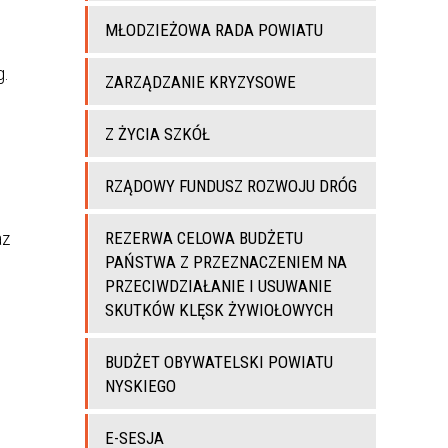
MŁODZIEŻOWA RADA POWIATU
g.
ZARZĄDZANIE KRYZYSOWE
Z ŻYCIA SZKÓŁ
RZĄDOWY FUNDUSZ ROZWOJU DRÓG
az
REZERWA CELOWA BUDŻETU
PAŃSTWA Z PRZEZNACZENIEM NA
PRZECIWDZIAŁANIE I USUWANIE
SKUTKÓW KLĘSK ŻYWIOŁOWYCH
BUDŻET OBYWATELSKI POWIATU
NYSKIEGO
E-SESJA