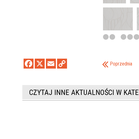
pograniczu”
Poznaj Polskę - edycja jesień 2022
Projekt pt. „Polsko-czeskie rajdy
rowerowe”
Poprzednia
CZYTAJ INNE AKTUALNOŚCI W KATE