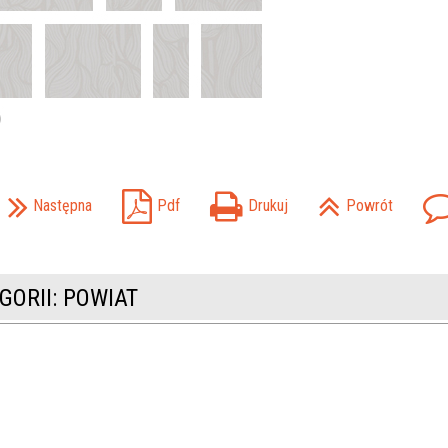
Następna
Pdf
Drukuj
Powrót
GORII: POWIAT