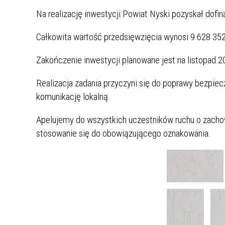
System Informacji Przestrzennej
Tężnia solankowa w Głuchołazach
Dla mediów
Na realizację inwestycji Powiat Nyski pozyskał dofi
Bezpieczny i aktywny senior
Szkolne Schronisko Młodzieżowe w
Media o nas
Całkowita wartość przedsięwzięcia wynosi 9 628 35
Pokrzywnej
Dostępność
„Netykieta”, czyli zasady korzystania z
Publikacje
Zakończenie inwestycji planowane jest na listopad 20
Fanpage'a Powiatu Nyskiego na
Powiat Nyski moje miejsce
Facebooku
KWARTALNIK
Dziecięca Odznaka Turystyczna
Realizacja zadania przyczyni się do poprawy bezpie
Miasta Orderu Uśmiechu
Komunikat dotyczący fundacji i
komunikację lokalną.
stowarzyszeń
Ankieta dla turystów odwiedzających
Apelujemy do wszystkich uczestników ruchu o zachow
powiat nyski
Dyżury aptek w 2026 r.
stosowanie się do obowiązującego oznakowania.
Ankieta dla branży turystycznej
Projekt "Ekologiczne pogranicze"
Ogólnopolski projekt "Wędrujemy i
Poznajemy"
„Z planszówką po polsko-czeskim